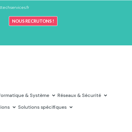
techservices.fr
NOUS RECRUTONS !
formatique & Système
Réseaux & Sécurité
tions
Solutions spécifiques